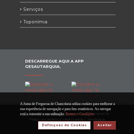
Serviços
Toponímia
DESCARREGUE AQUI A APP
GESAUTARQUIA,
A Junta de Freguesia de Chancelaria utiliza cookies para melhorar a
sua experiência de navegação e para fins estatísticos. Ao navegar
© 2026 Junta de Freguesia de Chancelaria.
está a consentir a sua utilização.
Termos e Condições
Todos os direitos reservados |
Termos e
Condições
Definiçoes de Cookies
Aceitar