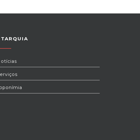
UTARQUIA
otícias
erviços
oponímia