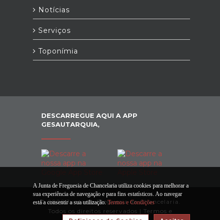
Notícias
Serviços
Toponímia
DESCARREGUE AQUI A APP
GESAUTARQUIA,
A Junta de Freguesia de Chancelaria utiliza cookies para melhorar a
sua experiência de navegação e para fins estatísticos. Ao navegar
© 2026 Junta de Freguesia de Chancelaria.
está a consentir a sua utilização.
Termos e Condições
Todos os direitos reservados |
Termos e