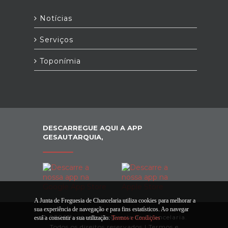
Notícias
Serviços
Toponímia
DESCARREGUE AQUI A APP
GESAUTARQUIA,
A Junta de Freguesia de Chancelaria utiliza cookies para melhorar a
sua experiência de navegação e para fins estatísticos. Ao navegar
© 2026 Junta de Freguesia de Chancelaria.
está a consentir a sua utilização.
Termos e Condições
Todos os direitos reservados |
Termos e