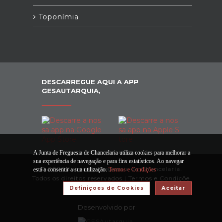
Toponímia
DESCARREGUE AQUI A APP
GESAUTARQUIA,
A Junta de Freguesia de Chancelaria utiliza cookies para melhorar a
sua experiência de navegação e para fins estatísticos. Ao navegar
© 2026 Junta de Freguesia de Chancelaria.
está a consentir a sua utilização.
Termos e Condições
Todos os direitos reservados |
Termos e Condiçõe
s
Definiçoes de Cookies
Aceitar
Desenvolvido por: